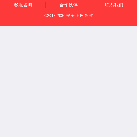
善的抗体蛋白测序和重组抗体表
达平台，以实惠的价格费用实现
抗体快速制备、表达质料构建等
iTRAQ及LC-MS/MS实验优
【促销活动】9888拉斯维
实验。
惠，尽在9888拉斯维加斯
加斯分子互作试剂盒低至
8.5折！
9888拉斯维加斯iTRAQ、LC-
各类分子互作试剂盒：Protein G
MS/MS实验促销，放“价”不断~
免疫沉淀/免疫共沉淀试剂盒、
另有Protein G免疫共沉淀试剂
GST pull-down试剂盒、RNA
2020-04-01 11:34:04
2021-03-10 11:32:43
盒、FLAG免疫共沉淀试剂盒、
pull-down试剂盒、Flag免疫沉
TAP双标签纯化试剂盒、人源
淀/免疫共沉淀试剂盒。周期短、
cDNA克隆大优惠。
操作简单、价格实惠！近期
9888拉斯维加斯有试剂盒促
销，欢迎咨询：4006991663
关注我们