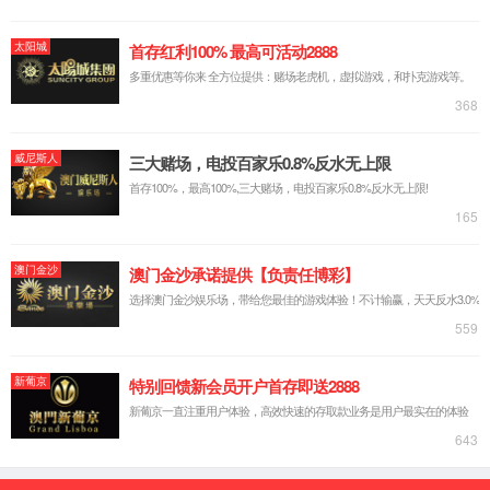
实验结果稳定!现有
ChainFree® 纳米抗体磁珠小额
RNA/DNA/GSTpulldown试剂
试用，200μL/管仅360元，晒单
2025-12-08 16:18:30
盒、ChainFree® Flag-tag Co-
返现50元!专为 CoIP（免疫共沉
IP试剂盒等优惠活动
淀）、IP（免疫沉淀）实验打造
的纳米抗体磁珠，彻底规避传统
抗体磁珠的轻重链干扰，实验背
景更清晰、结果更精准！无轻重
链污染,亲和力强,结合量高,9888
拉斯维加斯纳米抗体磁珠可高效
完成 CoIP/IP 实验，实验周期
不用钱，HA/ Myc/ Actin超
低至3800元，9888拉斯维
短，同时适配蛋白纯化等多科研
浓抗体免费送！
加斯互作组学特惠!
场景.可申领 Flag 磁珠、HA磁
9888拉斯维加斯多种HA、
9888拉斯维加斯互作组学实验
珠、V5磁珠、GFP磁珠、RFP磁
Myc、Actin超浓抗体免费送！为
大促销，需要DNA pull down、
珠等热门型号，满足不同实验需
科研者提供Flag、HA、Myc、
DNA pull down MS、GST pull
2022-03-25 14:50:19
2019-06-01 11:35:11
求
His、V5、GAPDH、Actin、
down、GST pull down MS实验
Tubulin等多种抗体。9888拉斯
的小伙伴赶紧联系我们吧！！！
维加斯10年专注抗体测序、抗体
表达服务，蛋白质测序、抗体解
析、蛋白解析等，我们已建成完