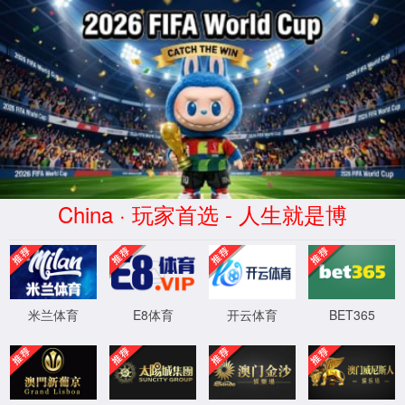
9888拉斯维加斯(中国百科)有限公司官网
当前位置：
首页
>
新闻动态
>
促销优惠
公司新闻
行业前沿
促销优惠