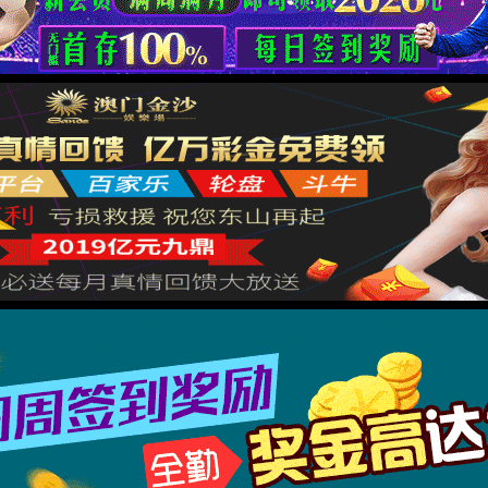
进9888拉斯维加斯
荣誉资质
招贤纳士
联系
微信
邮箱
18927549347
service@fitgene.