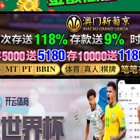
发机构”，并连续三次获评“国家高新技术企业”。本次通
了进一步的认可。
、新颖化”特征的中小企业，在各自的细分市场中具有明
和产品研发，围绕蛋白/DNA/RNA的相互作用研究，已
n技术还获得了国家发明专利授权。2024年，9888拉斯维加斯
签抗体和内参抗体也已经投入市场，并取得了客户的认可和支
，在优化现有产品性能的基础上，不断开发新的有核心
体供应商，为国内生物医药产业的发展注入一份力量。