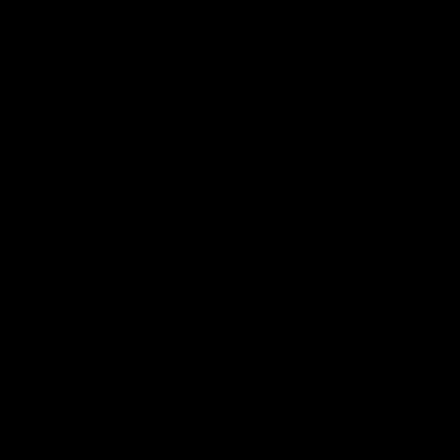
9888拉斯维加斯科技
专精特新企业
广东省专精特新企业