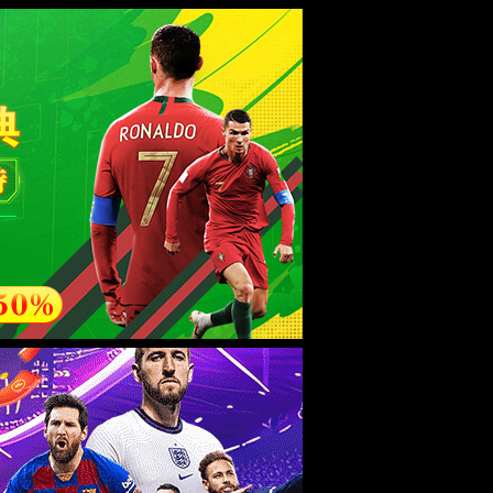
新闻动态
关于我们
实验热线：4006991663