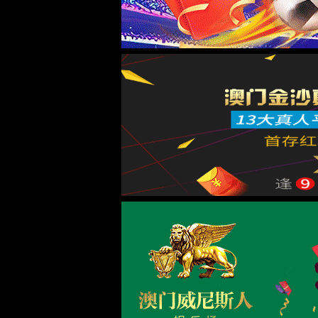
当前位置：
首页
>
新闻动态
>
公司新闻
> 喜报！9888拉斯维加
喜报！9888拉斯维加
发布时间：2025-02-20 16:34:3
近日，广东省工业和信息化厅发布了2024年省级
生物医药领域的科技创新能力和优异市场表现，荣获“