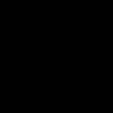
标签：
9888拉斯维加斯
专精特新
专精特新中小企业
广州9888拉斯维加斯