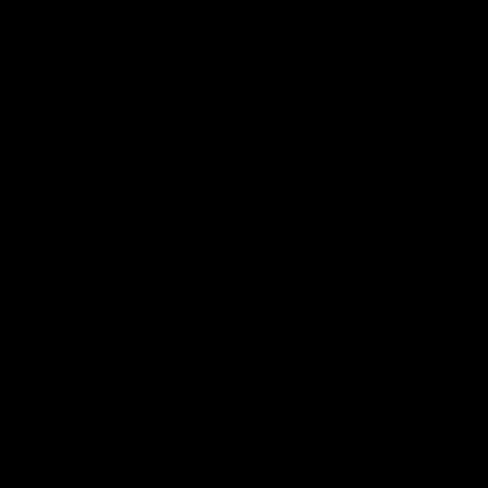
微信咨询
服务热线