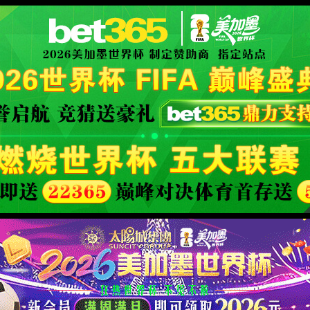
限公司官网
0-699-1663